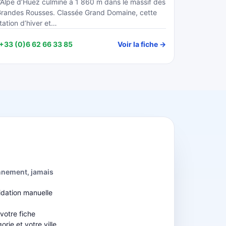
’Alpe d’Huez culmine à 1 860 m dans le massif des
randes Rousses. Classée Grand Domaine, cette
tation d’hiver et…
+33 (0)6 62 66 33 85
Voir la fiche →
nnement, jamais
idation manuelle
b
 votre fiche
rie et votre ville