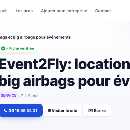
ueil
Les pros
Ajouter mon entreprise
Contact
rbags et big airbags pour événements
✓ Fiche vérifiée
Event2Fly: location
big airbags pour 
📍 2 Alpes
SERVICE
📞 06 19 56 34 01
🌐 Visiter le site
✉️ Écrire