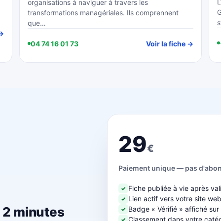
L
organisations à naviguer à travers les
G
transformations managériales. Ils comprennent
s
que…
 →
04 74 16 01 73
Voir la fiche →
29
€
Paiement unique — pas d'abo
Fiche publiée à vie après val
✓
Lien actif vers votre site we
✓
n 2 minutes
Badge « Vérifié » affiché sur
✓
Classement dans votre catégo
✓