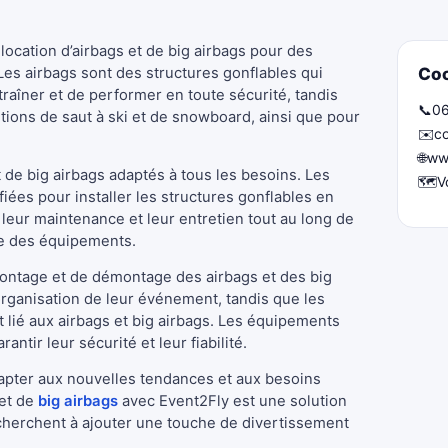
location d’airbags et de big airbags pour des
es airbags sont des structures gonflables qui
Co
raîner et de performer en toute sécurité, tandis
📞
06
itions de saut à ski et de snowboard, ainsi que pour
✉️
c
🌐
ww
de big airbags adaptés à tous les besoins. Les
🗺️
V
iées pour installer les structures gonflables en
t leur maintenance et leur entretien tout au long de
le des équipements.
ontage et de démontage des airbags et des big
’organisation de leur événement, tandis que les
t lié aux airbags et big airbags. Les équipements
ntir leur sécurité et leur fiabilité.
dapter aux nouvelles tendances et aux besoins
 et de
big airbags
avec Event2Fly est une solution
cherchent à ajouter une touche de divertissement