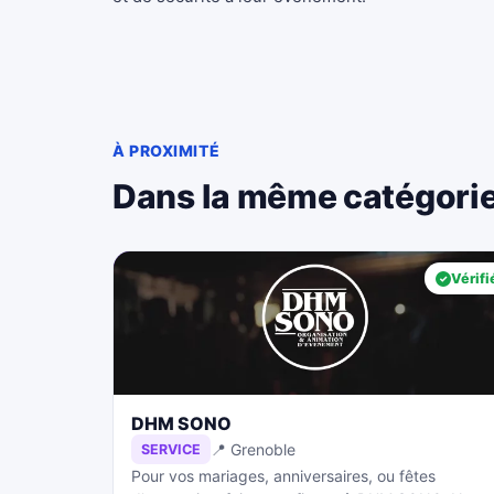
À PROXIMITÉ
Dans la même catégori
Vérifi
DHM SONO
📍 Grenoble
SERVICE
Pour vos mariages, anniversaires, ou fêtes