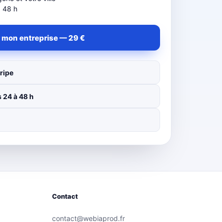
à 48 h
 mon entreprise — 29 €
ripe
 24 à 48 h
Contact
contact@webiaprod.fr