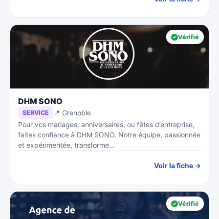
Vérifié
DHM SONO
📍 Grenoble
SERVICE
Pour vos mariages, anniversaires, ou fêtes d’entreprise,
faites confiance à DHM SONO. Notre équipe, passionnée
et expérimentée, transforme…
Voir la fiche →
Vérifié