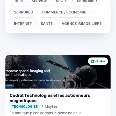
Tous
SERVICE
SPORT
SERRURIER
SERRURES
COMMERCE / ECONOMIE
INTERNET
SANTÉ
AGENCE IMMOBILIERE
Vérifié
Cedrat Technologies et les actionneurs
magnétiques
📍 Meylan
TECHNOLOGIES
En tant que pionnier dans le domaine de la