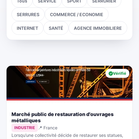
Tous
SERVICE
SPORT
SERRURIER
SERRURES
COMMERCE / ECONOMIE
INTERNET
SANTÉ
AGENCE IMMOBILIERE
Vérifié
Marché public de restauration d'ouvrages
métalliques
📍 France
INDUSTRIE
Lorsqu’une collectivité décide de restaurer ses statues,