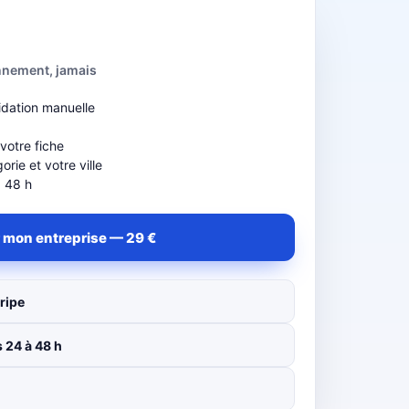
nnement, jamais
idation manuelle
b
 votre fiche
rie et votre ville
à 48 h
 mon entreprise — 29 €
ripe
 24 à 48 h