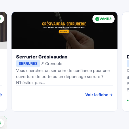
é
Vérifié
Serrurier Grèsivaudan
📍 Grenoble
SERRURES
Vous cherchez un serrurier de confiance pour une
D
ouverture de porte ou un dépannage serrure ?
g
N’hésitez pas…
p
 →
Voir la fiche →
é