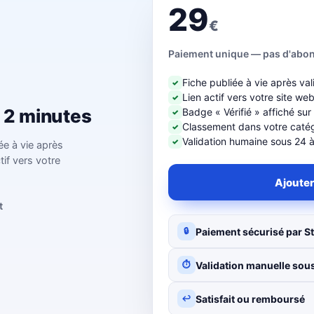
29
€
Paiement unique — pas d'abo
Fiche publiée à vie après val
✓
Lien actif vers votre site we
✓
n 2 minutes
Badge « Vérifié » affiché sur
✓
Classement dans votre catégo
✓
Validation humaine sous 24 
✓
ée à vie après
tif vers votre
Ajouter
t
Paiement sécurisé par St
🔒
Validation manuelle sous
⏱
Satisfait ou remboursé
↩